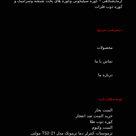
آزمایشگاهی – کوره سیلیکونی وکوره های پخت شیشه وسرامیک و
کوره ذوب فلزات
دسترسی سریع
محصولات
تماس با ما
درباره ما
نوشته‌های تازه
المنت بخار
خرید المنت ضد انفجار
کوره ذوب طلا
المنت وکیوم
ترموستات کنترلر دما ترموتک مدل TS2-21 مولتی