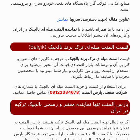
صنایع غذایی، فولاد، گاز، پالایشگاه های نفت، خودرو سازی و پتروشیمی
است.
عناوین مقاله (جهت دسترسی سریع)
نمایش
در ادامه با ما همراه باشید تا با
نماینده المنت میله ای بالچیک
در ایران
و کاربردهای آن بیشتر اطلاعات بدست بیاوریم.
قیمت المنت میله‌ای ترک برند بالچیک (Balçık)
قیمت
المنت میله‌ای ترک برند بالچیک
با توجه به کاربرد های متنوع و
کارایی آن و نوسانات بازار اقتصادی قیمت آن متغیر می‌شود برای
استعلام از قیمت روز و نوع کارایی و نیاز شما میتوانید با متخصصین
مجرب و با سابقه ما ارتباط بگیرید.
برای استعلام از قیمت و خرید المنت میله ای بالچیک با شماره های
شرکت صنعتی پارس المنت (
09123384678
)
تماس حاصل نمایید.
پارس المنت تنها نماینده معتبر و رسمی بالچیک ترکیه
در ایران
اگر به دنبال تهیه المنت میله ای بالچیک ترکیه هستید، پارس المنت به
عنوان تنها نماینده رسمی این محصول در ایران، به شما خدمات و
محصولات با کیفیت بالا و قیمت مناسب ارائه می‌دهد. فروشگاه پارس
المنت با بیش از 20 سال سابقه در ارائه خدمات به صنایع مختلف، به