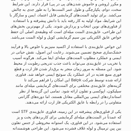
و مکرر (روشن و خاموش شدن‌های پی‌ در‌ پی) قرار دارند. این شرایط
سخت، دوام، یکپارچگی و طول عمر المنت‌ها را به‌ طور جدی به چالش
می‌کشد. برای تولید المنت‌های گرمایشی قابل اعتماد، ایمن و سازگار با
این شرایط، مواد اولیه به‌ کار رفته باید با دانش پیشرفته و با استفاده
از فناوری‌های نوین انتخاب و پردازش شوند. یکی از مهم‌ترین بخش‌های
این طراحی، عایق‌بندی المنت میله‌ای است که وظیفه‌ی اصلی آن حفظ
خواص عایق الکتریکی بین سیم گرمایشی کویل و لوله المنت می‌باشد.
این خواص عایق‌بندی با استفاده از اکسید منیزیم با خلوص بالا و فرآیند
خشک‌سازی صحیح تضمین می‌شوند. رعایت این اصول، نقش حیاتی در
ایمنی و عملکرد مطلوب المنت‌های میله‌ای ایفا می‌کند. هرگونه آسیب
یا تخریب در عایق‌بندی می‌تواند باعث جذب تدریجی رطوبت از محیط
شود. این مسئله به‌ مرور زمان منجر به برق‌دار شدن فاز ارت و قطع
فوری منبع تغذیه در اثر عملکرد یک سوئیچ ایمنی خواهد شد. فناوری
ارائه‌ شده توسط شرکت Balçık این امکان را فراهم می‌کند تا
گزینه‌های عایق‌بندی مختلفی برای المنت‌های گرمایشی میله‌ای مانند
سیلیکون، اپوکسی و تفلون ارائه شود. تمامی این گزینه‌ها از نظر
استانداردهای ایمنی بین‌المللی معادل هستند، اما دوره‌های گارانتی
متفاوتی را در رابطه با عایق الکتریکی فاز ارت ارائه می‌دهند.
یکی از فناوری‌های پیشرفته در این زمینه، فناوری عایق‌بندی STF است
که عمدتاً در المنت‌های میله‌ای گرمایشی برای کاربردهای پخت‌ و پز
استفاده می‌شود. در این فناوری، یک استوانه مخروطی از جنس تفلون
بین پین ترمینال و لوله غلاف فشرده می‌شود. این طراحی هوشمندانه