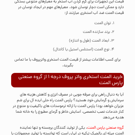
قیمت این تجهیزات برای گرم کردن آب استخر به معیارهای متنوعی بستگی
دارد و ممکن است دچار نوسان شود. معیارهای مهم در ایجاد نوسان در
قیمت المنت ضد آب استخری عبارتند از:
توان المنت
برند سازنده المنت
ابعاد المنت (طول و اندازه)
نوع المنت (استنلس استیل یا کانتال)
برای کسب اطلاعات بیشتر از قیمت المنت استخری واترپروف با ما
تماس
بگیرید.
خرید المنت استخری واتر پروف درجه 1 از گروه صنعتی
پارس المنت
آیا به دنبال راهی برای صرفه جویی در مصرف انرژی و کاهش هزینه های
سرمایش و گرمایش خود هستید؟ پارس المنت راه حلی ایده آل برای شم
عزیزان خواهد بود! پارس المنت با ارائه ترموستات ‌های باکیفیت و متنوع در
کنار خدمات نصب تخصصی، آسایش خاطر و گرمای مطبوع را به خانه شما
هدیه می‌دهد
گروه صنعتی پارس المنت
، یکی از تولید کنندگان برجسته و تنها نماینده
المنت میله ای بالچیک ترکیه در ایران است که توانسته با تولید محصولات با