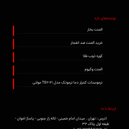
نوشته‌های تازه
المنت بخار
خرید المنت ضد انفجار
کوره ذوب طلا
المنت وکیوم
ترموستات کنترلر دما ترموتک مدل TS2-21 مولتی
ارتباط با ما
آدرس : تهران . ميدان امام خميني - لاله زار جنوبي - پاساژ اخوان -
طبقه اول پلاک ۳۲