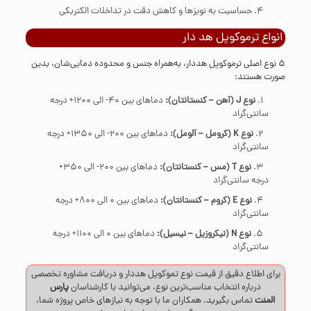
حساسیت به نویزها و کاهش دقت در تداخلات الکتریکی
انواع ترموکوپل هد دار
5 نوع اصلی ترموکوپل هددار، به‌همراه جنس و محدوده دمایی‌شان، بدین
صورت هستند:
نوع J (آهن – کنستانتان):
دماهای بین 40- الی 1200+ درجه
سانتی‌گراد
نوع K (کرومل – آلومل):
دماهای بین 200- الی 1350+ درجه
سانتی‌گراد
نوع T (مس – کنستانتان):
دماهای بین 200- الی 350+
درجه سانتی‌گراد
نوع E (کروم – کنستانتان):
دماهای بین 0 الی 800+ درجه
سانتی‌گراد
نوع N (نیکروزیل – نیسیل):
دماهای بین 0 الی 1100+ درجه
سانتی‌گراد
برای اطلاع دقیق از قیمت نوع تموکوپل هددار و دریافت مشاوره تخصصی
درباره انتخاب مناسب‌ترین نوع، می‌توانید با کارشناسان
پارس
المنت
تماس
بگیرید. همکاران ما با توجه به نیازهای خاص پروژه شما،