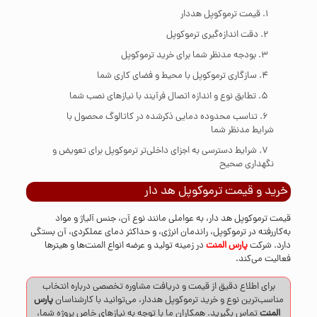
قیمت ترموکوپل هددار
دقت اندازه‌گیری ترموکوپل
بودجه مدنظر شما برای خرید ترموکوپل
سازگاری ترموکوپل با محیط و فضای کاری شما
تطابق نوع و اندازه اتصال فرآیند با نیازهای نصب شما
تناسب محدوده دمایی ذکرشده در کاتالوگ محصول با
شرایط مدنظر شما
شرایط دسترسی به اجزای داخلی‌تر ترموکوپل برای تعویض و
نگهداری صحیح
خرید و قیمت ترموکوپل هد دار
قیمت ترموکوپل هد دار، به عواملی مانند نوع آن، جنس آلیاژ و مواد
به‌کاررفته در ترموکوپل، راندمان انرژی، و حداکثر دمای عملکردی، آن بستگی
دارد. شرکت
پارس المنت
در زمینه تولید و عرضه انواع المنت‌ها و هیترها
فعالیت می‌کند.
برای اطلاع دقیق از قیمت و دریافت مشاوره تخصصی درباره انتخاب
مناسب‌ترین نوع و خرید ترموکوپل هددار، می‌توانید با کارشناسان
پارس
المنت
تماس
بگیرید. همکاران ما با توجه به نیازهای خاص پروژه شما،