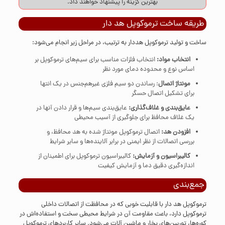
بهترین گزینه را پیشنهاد خواهند داد.
طریقه ساخت ترموکوپل هد دار
ساخت و تولید ترموکوپل هددار به ترتیب، در مراحل زیر انجام می‌شود:
انتخاب مواد:
انتخاب فلزات مناسب برای سیم‌های ترموکوپل بر
اساس نوع و محدوده دمای مورد نظر
مونتاژ اتصال
: رساندن دو سیم فلزی غیرهم‌جنس در یک انتها
برای تشکیل اتصال حسگر
عایق‌بندی و غلاف‌گذاری:
عایق‌بندی سیم‌ها و قرار دادن آن‎ها در
یک غلاف محافظ برای جلوگیری از آسیب‌ محیطی
افزودن هد:
اتصال ترموکوپل مونتاژ شده به هد محافظ، و
بررسی اتصالات از نظر ایمنی در برابر آلاینده‌ها و سایر شرایط
کالیبراسیون و آزمایش:
کالیبراسیون ترموکوپل برای اطمینان از
اندازه‌گیری دقیق دما و آزمایش کیفیت
جمع‌بندی
ترموکوپل هد دار با قابلیت خوبی که در محافظت از اتصالات داخلی
ترموکوپل دارد، باعث مقاومت آن در شرایط محیطی سخت و استفاده‌اش در
کوره‌ها، توربین‌های بخار و ماشین آلات می‌شود. سایر کاربردهای ترموکوپل