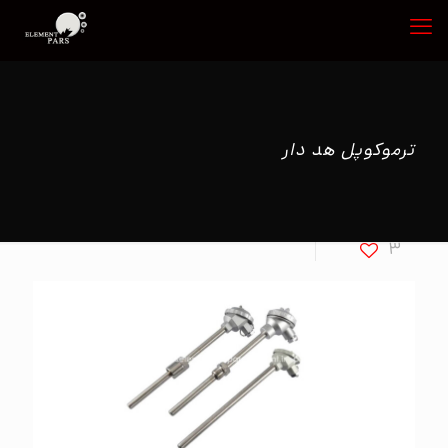
ترموکوپل هد دار
3