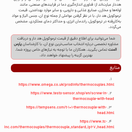
هددار عبارت‌اند از: فناوری اندازه‌گیری دما در فرایند‌های صنعتی، مانند
لوله‌ها و مخازن، صنایع غذایی و دارویی، و سایر موارد بهداشتی. قیمت
ترموکوپل هد دار، با در نظر گرفتن عواملی از جمله نوع آن، جنس آلیاژ و مواد
به‌کاررفته در ترموکوپل، راندمان انرژی، و حداکثر دمای عملکردی، مشخص
می‌گردد.
شما می‌توانید برای اطلاع دقیق از قیمت ترموکوپل هد دار و دریافت
مشاوره تخصصی درباره انتخاب مناسب‌ترین نوع آن، با کارشناسان
پارس
المنت
تماس
بگیرید. همکاران ما با توجه به نیازهای خاص پروژه شما،
بهترین گزینه را پیشنهاد خواهند داد.
منابع
https://www.omega.co.uk/prodinfo/thermocouples.html
https://www.testo-sensor.shop/en/screw-in-
thermocouple-with-head
https://tempsens.com/t-101-thermocouple-with-
head.html
https://www.tc-
inc.com/thermocouples/thermocouple_standard_ip67_head.html