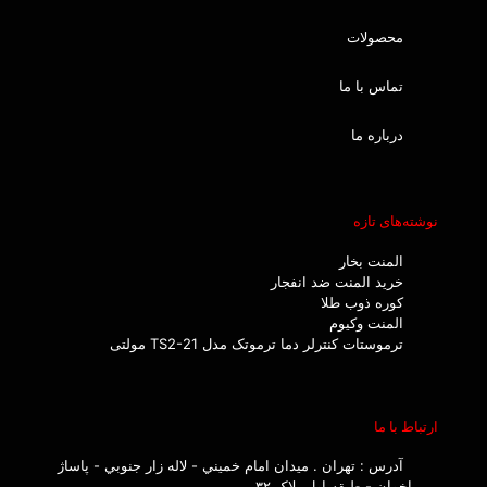
محصولات
تماس با ما
درباره ما
نوشته‌های تازه
المنت بخار
خرید المنت ضد انفجار
کوره ذوب طلا
المنت وکیوم
ترموستات کنترلر دما ترموتک مدل TS2-21 مولتی
ارتباط با ما
آدرس : تهران . ميدان امام خميني - لاله زار جنوبي - پاساژ
اخوان - طبقه اول پلاک ۳۲