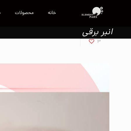
خانه
محصولات
م
انبر برقی
3