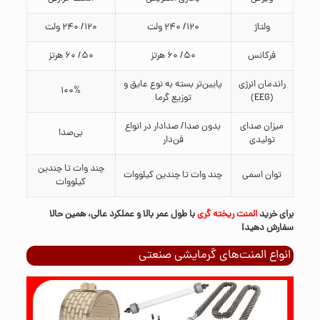
ولتاژ
120/ 240 ولت
120/ 240 ولت
فرکانس
50/ 60 هرتز
50/ 60 هرتز
راندمان انرژی
پایین‌تر بسته به نوع عایق و
100%
(EEG)
توزیع گرما
میزان صدای
بدون صدا/ صدادار در انواع
بی‌صدا
تولیدی
فن‌دار
چند وات تا چندین
توان اسمی
چند وات تا چندین کیلووات
کیلووات
برای خرید
المنت ریخته‌ گری
با طول عمر بالا و عملکرد عالی، همین حالا
سفارش دهید!
انواع المنت‌های گرمایشی صنعتی